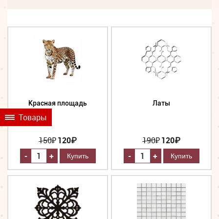
Красная площадь
Латы
Товары
150
₽
120₽
190
₽
120₽
-
-
+
+