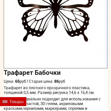
Трафарет Бабочки
Цена:
65
руб.
! Старая цена:
86
руб
Трафарет из плотного прозрачного пластика,
толщиной 0,5 мм. Размер рисунка 14,6 х 16,4 см.
Трафарет идеально подходит для использования с
Товары
текстурной пастой, 3D гелем, акриловыми
красками,чернилами, маркерами, спреями и