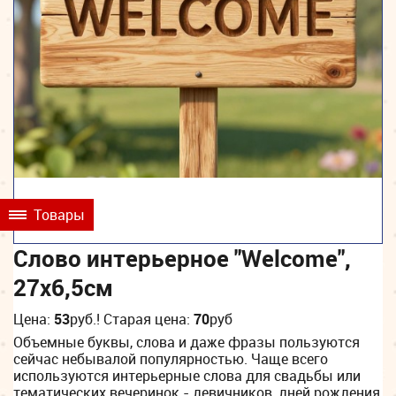
Товары
Слово интерьерное "Welcome",
27х6,5см
Цена:
53
руб.
! Старая цена:
70
руб
Объемные буквы, слова и даже фразы пользуются
сейчас небывалой популярностью. Чаще всего
используются интерьерные слова для свадьбы или
тематических вечеринок - девичников, дней рождения,