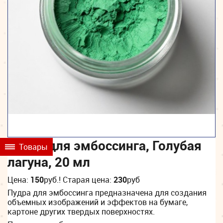
Пудра для эмбоссинга, Голубая
Товары
лагуна, 20 мл
Цена:
150
руб.
! Старая цена:
230
руб
Пудра для эмбоссинга предназначена для создания
объемных изображений и эффектов на бумаге,
картоне других твердых поверхностях.