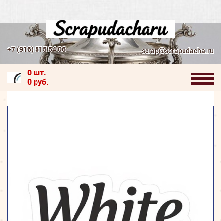
+7 (916) 515 54 06
scrap@scrapudacha.ru
0 шт.
0 руб.