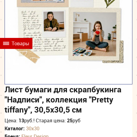
Товары
Лист бумаги для скрапбукинга
"Надписи", коллекция "Pretty
tiffany", 30,5х30,5 см
Цена:
13
руб.
! Старая цена:
25
руб
Каталог:
30х30
Бренд:
Fleur Design