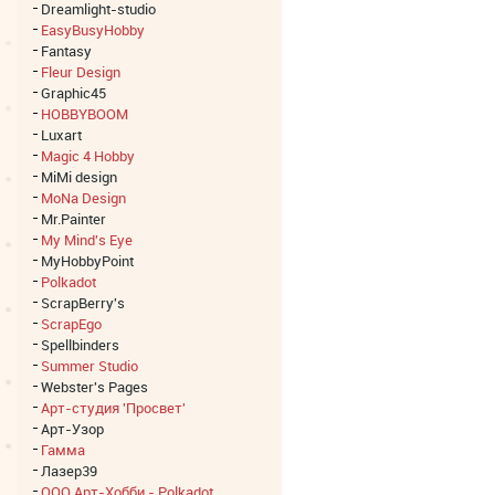
Dreamlight-studio
EasyBusyHobby
Fantasy
Fleur Design
Graphic45
HOBBYBOOM
Luxart
Magic 4 Hobby
MiMi design
MoNa Design
Mr.Painter
My Mind's Eye
MyHobbyPoint
Polkadot
ScrapBerry's
ScrapEgo
Spellbinders
Summer Studio
Webster's Pages
Арт-студия 'Просвет'
Арт-Узор
Гамма
Лазер39
ООО Арт-Хобби - Polkadot