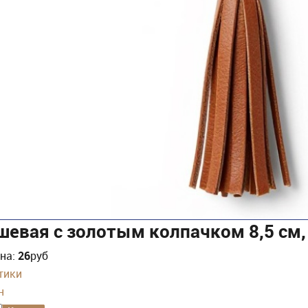
евая с золотым колпачком 8,5 см, 
ена:
26
руб
тики
н