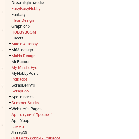
Dreamlight-studio
EasyBusyHobby
Fantasy
Fleur Design
Graphic45
HOBBYBOOM
Luxart
Magic 4 Hobby
MiMi design
MoNa Design
Mr.Painter
My Mind's Eye
MyHobbyPoint
Polkadot
ScrapBerry's
ScrapEgo
Spellbinders
Summer Studio
Webster's Pages
Арт-студия 'Просвет'
Арт-Узор
Гамма
Лазер39
ООО Арт-Хобби - Polkadot