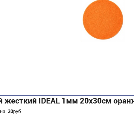
й жесткий IDEAL 1мм 20х30см ора
ена:
20
руб