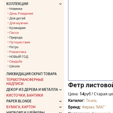
КОЛЛЕКЦИИ
Новинки
День Рождения
Для детей
Для мужчин
Кулинария
Пасха
Природа
Путешествия
Ретро
Романтика
НОВЫЙ ГОД
Свадьба
Школа
ЛИКВИДАЦИЯ СКРАП ТОВАРА
ТЕРМОТРАНСФЕРНЫЕ
Фетр листово
НАДПИСИ
ДЕКОР ИЗ ДЕРЕВА И МЕТАЛЛА
Цена:
14
руб.
! Старая ц
КИСТОЧКИ, БАНТИКИ
Каталог:
Ткань
PAPER BLONDE
Бренд:
Фирма 'МАГ'
БУМАГА, КАРТОН
ЧИПБОРД И ШЕЙКЕРЫ