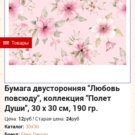
Товары
Бумага двусторонняя "Любовь
повсюду", коллекция "Полет
Души", 30 х 30 см, 190 гр.
Цена:
12
руб.
! Старая цена:
24
руб
Каталог:
30х30
Бренд:
Fleur Design