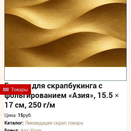
Бумага для скрапбукинга с
Товары
фольгированием «Азия», 15.5 ×
17 см, 250 г/м
Цена:
15
руб.
Каталог:
Ликвидация скрап товара
Бренд:
Арт-Узор